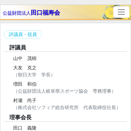
田口福寿会
公益財団法人
評議員・役員
評議員
山中 茂樹
大友 克之
（朝日大学 学長）
増田 和伯
（公益財団法人岐阜県スポーツ協会 専務理事）
村瀬 尚子
（株式会社ソフィア総合研究所 代表取締役社長）
理事会長
田口 義隆