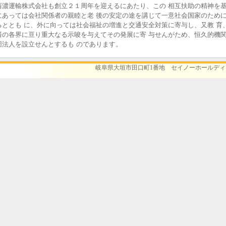
濃運輸株式会社も創立２１周年を迎えるにあたり、この 相互扶助の精神を
にあっては会社関係者の親睦と老 後の安定の途を講じて一意社会国家のため
るととも に、外に向っては社会福祉の増進と交通安全対策に寄与し、又教 育
済の各界に亘り重大なる示唆を与えてその発展に寄 与せんがため、恒久的機
団法人を設立せんとするも のであります。
岐阜県大垣市田口町1番地 セイノーホールデ