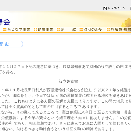
年１１月２７日下記の趣意に基づき、岐阜県知事あて財団の設立許可の届 出
可を得る。
設立趣意書
１年１１月社長田口利八が西濃運輸株式会社を創立して 以来２１年を経過
したが、御陰をもち、今日では我 が国の運輸業界に確固たる地位を築きあげ
ました。 これもひとえに各方面の理解と支援によりますが、この間の消息 と
しては全く驚異の的として世の注目するところで あります。
ながら、その拠って来るところは、実は創業以来今日に 至るまで終始一貫
、労使協調による企業の繁栄とい う経営理念の結果に他ありません。この労
労使の和 であり、相互信頼であり、さらに進んでお互に人間として信じ合 い
は補ない、助けるべきは助け合うという相互扶助 の精神であります。