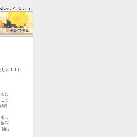
をし翌１１月
するに
ること
経緯に
主張し
使協調
、補な