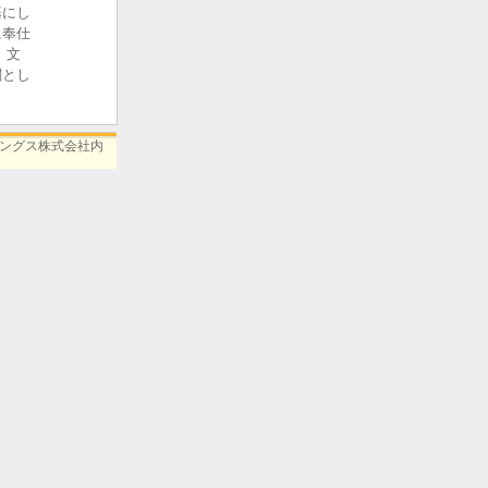
基にし
に奉仕
、文
関とし
ィングス株式会社内