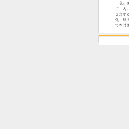
我が西
て、内
専念す
化、経
て本財