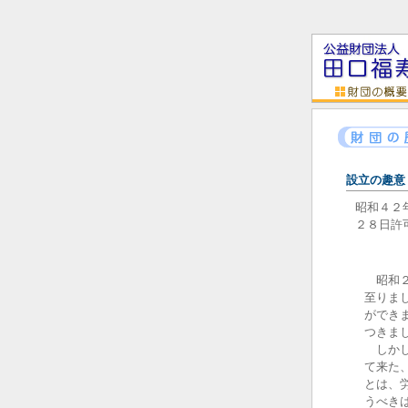
設立の趣意
昭和４２
２８日許
昭和２
至りま
ができ
つきま
しかし
て来た
とは、
うべき